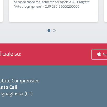
Secondo bando reclutamento personale ATA - Progetto
"Arte di ogni genere" - CUP G32J25000200002
iciale su:
App
tituto Comprensivo
nto Calì
nguaglossa (CT)
Visita la pagina iniziale della scuola