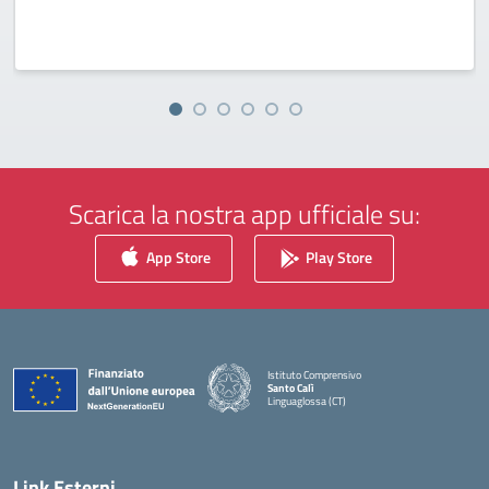
Scarica la nostra app ufficiale su:
App Store
Play Store
Istituto Comprensivo
Santo Calì
Linguaglossa (CT)
— Visita la pagina iniziale della scuola
Link Esterni