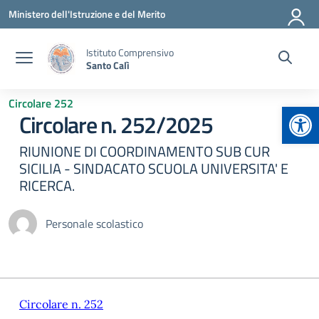
Vai ai contenuti
Vai al menu di navigazione
Vai al footer
Ministero dell'Istruzione e del Merito
Istituto Comprensivo
Santo Calì
Circolare 252
Apr
Circolare n. 252/2025
RIUNIONE DI COORDINAMENTO SUB CUR
SICILIA - SINDACATO SCUOLA UNIVERSITA' E
RICERCA.
Personale scolastico
Circolare n. 252