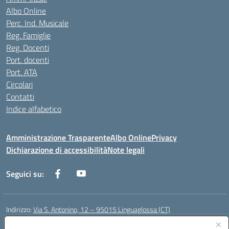
Albo Online
Perc. Ind. Musicale
Reg. Famiglie
Reg. Docenti
Port. docenti
Port. ATA
Circolari
Contatti
Indice alfabetico
Amministrazione Trasparente
Albo Online
Privacy
Dichiarazione di accessibilità
Note legali
Seguici su:
Indirizzo:
Via S. Antonino, 12 – 95015 Linguaglossa (CT)
Centralino:
095 643051
Email:
ctic83200r@istruzione.it