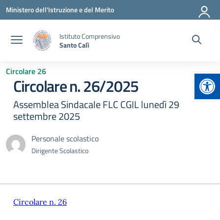
Vai ai contenuti
Vai al menu di navigazione
Vai al footer
Ministero dell'Istruzione e del Merito
Istituto Comprensivo
Santo Calì
Circolare 26
Apr
Circolare n. 26/2025
Assemblea Sindacale FLC CGIL lunedì 29
settembre 2025
Personale scolastico
Dirigente Scolastico
Circolare n. 26