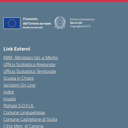
Istituto Comprensivo
Santo Calì
Linguaglossa (CT)
— Visita la pagina iniziale della scuola
Link Esterni
MIM -Ministero Istr. e Merito
Ufficio Scolastico Regionale
Ufficio Scolastico Territoriale
Scuola in Chiaro
Iscrizioni On Line
Indire
Invalsi
Portale S.O.F.I.A.
Comune Linguaglossa
Comune Castiglione di Sicilia
Città Metr. di Catania