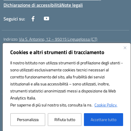
Dichiarazione di accessibilità
Note legali
Seguici su:
Indirizzo:
Via S. Antonino, 12 – 95015 Linguaglossa (CT)
Centralino:
095 643051
Email:
ctic83200r@istruzione.it
Posta elettronica certificata (PEC):
Cookies e altri strumenti di tracciamento
ctic83200r@pec.istruzione.it
Codice fiscale: 83002470876
Il nostro Istituto non utilizza strumenti di profilazione degli utenti -
Codice meccanografico:
CTIC83200R
sono utilizzati esclusivamente cookies tecnici necessari al
Codice Indice delle Pubbliche Amministrazioni (IPA): istsc_CTIC83200R
corretto funzionamento del sito, alla fruibilità dei servizi
Codice unico di fatturazione (CUF): UF7TEB
istituzionali e alla sua accessibilità – sono utilizzati, inoltre,
strumenti statistici anonimizzati messi a disposizione da Web
Analytics Italia.
Hosting & Powered by 3D Solution S.r.l.
Per saperne di più sul nostro sito, consulta la ns.
Cookie Policy.
Concept & Design by Designers Italia
Personalizza
Rifiuta tutto
Accettare tutto