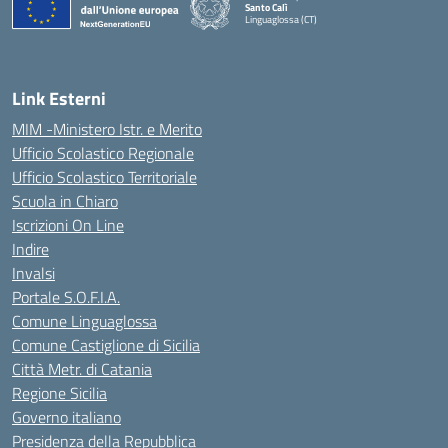
Santo Calì
Linguaglossa (CT)
— Visita la pagina iniziale della scuola
Link Esterni
MIM -Ministero Istr. e Merito
Ufficio Scolastico Regionale
Ufficio Scolastico Territoriale
Scuola in Chiaro
Iscrizioni On Line
Indire
Invalsi
Portale S.O.F.I.A.
Comune Linguaglossa
Comune Castiglione di Sicilia
Città Metr. di Catania
Regione Sicilia
Governo italiano
Presidenza della Repubblica