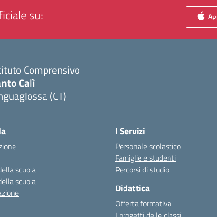
iciale su:
App
tituto Comprensivo
nto Calì
nguaglossa (CT)
Visita la pagina iniziale della scuola
la
I Servizi
zione
Personale scolastico
Famiglie e studenti
della scuola
Percorsi di studio
della scuola
Didattica
azione
Offerta formativa
I progetti delle classi