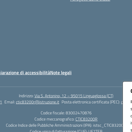
iarazione di accessibilità
Note legali
Indirizzo:
Via S. Antonino, 12 – 95015 Linguaglossa (CT)
1
Email:
ctic83200r@istruzione.it
Posta elettronica certificata (PEC):
ctic83
Codice fiscale: 83002470876
Codice meccanografico:
CTIC83200R
Codice Indice delle Pubbliche Amministrazioni (IPA): istsc_CTIC83200R
Codice unico di fatturazione (CUF): UF7TEB