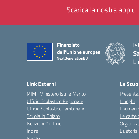
Scarica la nostra app uff
Is
Sa
Li
— 
Link Esterni
La Scuo
MIM -Ministero Istr. e Merito
Presenta
Ufficio Scolastico Regionale
I luoghi
Ufficio Scolastico Territoriale
I numeri 
Scuola in Chiaro
Le carte 
Iscrizioni On Line
Organizz
Indire
La storia
Invalsi