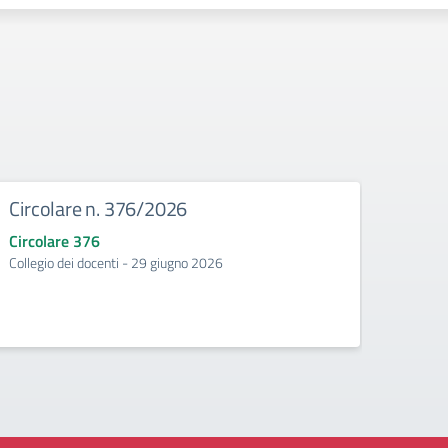
Circolare n. 376/2026
Circ
Circolare 376
Circo
Collegio dei docenti - 29 giugno 2026
Incontr
second