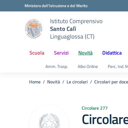
Vai ai contenuti
Vai al menu di navigazione
Vai al footer
Ministero dell'Istruzione e del Merito
Istituto Comprensivo
Santo Calì
Linguaglossa (CT)
Scuola
Servizi
Novità
Didattica
Amm. Trasp.
Albo Online
Perc. Ind. 
Home
Novità
Le circolari
Circolari per doc
Circolare 277
Circolar