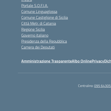
Portale S.O.F.I.A.
Comune Linguaglossa
Comune Castiglione di Sicilia
Città Metr. di Catania
Regione Sicilia
Governo italiano
Presidenza della Repubblica
Camera dei Deputati
Amministrazione Trasparente
Albo Online
Privacy
Dich
Centralino:
095 64305