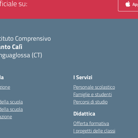
iciale su:
App
tituto Comprensivo
nto Calì
nguaglossa (CT)
Visita la pagina iniziale della scuola
la
I Servizi
zione
Personale scolastico
Famiglie e studenti
della scuola
Percorsi di studio
della scuola
Didattica
azione
Offerta formativa
I progetti delle classi