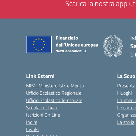
Scarica la nostra app uff
Is
Sa
Li
— 
Link Esterni
La Scuo
MIM -Ministero Istr. e Merito
Presenta
Ufficio Scolastico Regionale
I luoghi
Ufficio Scolastico Territoriale
I numeri 
Scuola in Chiaro
Le carte 
Iscrizioni On Line
Organizz
Indire
La storia
Invalsi