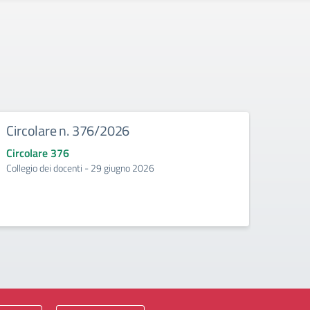
Circolare n. 376/2026
Circ
Circolare 376
Circo
Collegio dei docenti - 29 giugno 2026
Incontr
second