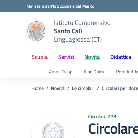
Vai ai contenuti
Vai al menu di navigazione
Vai al footer
Ministero dell'Istruzione e del Merito
Istituto Comprensivo
Santo Calì
Linguaglossa (CT)
Scuola
Servizi
Novità
Didattica
Amm. Trasp.
Albo Online
Perc. Ind. 
Home
Novità
Le circolari
Circolari per doc
Circolare 278
Circolar