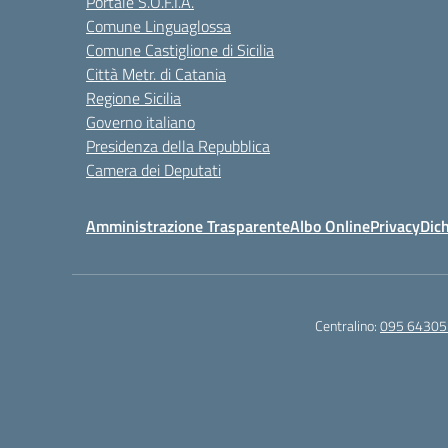
Portale S.O.F.I.A.
Comune Linguaglossa
Comune Castiglione di Sicilia
Città Metr. di Catania
Regione Sicilia
Governo italiano
Presidenza della Repubblica
Camera dei Deputati
Amministrazione Trasparente
Albo Online
Privacy
Dich
Centralino:
095 64305