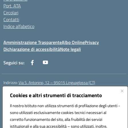
Port. ATA
Circolari
Contatti
Indice alfabetico
Amministrazione Trasparente
Albo Online
Privacy
Dichiarazione di accessibilità
Note legali
Seguici su:
Indirizzo:
Via S. Antonino, 12 – 95015 Linguaglossa (CT)
Centralino:
095 643051
Email:
ctic83200r@istruzione.it
Posta elettronica certificata (PEC):
Cookies e altri strumenti di tracciamento
ctic83200r@pec.istruzione.it
Codice fiscale: 83002470876
Il nostro Istituto non utilizza strumenti di profilazione degli utenti -
Codice meccanografico:
CTIC83200R
sono utilizzati esclusivamente cookies tecnici necessari al
Codice Indice delle Pubbliche Amministrazioni (IPA): istsc_CTIC83200R
corretto funzionamento del sito, alla fruibilità dei servizi
Codice unico di fatturazione (CUF): UF7TEB
istituzionali e alla sua accessibilità – sono utilizzati, inoltre,