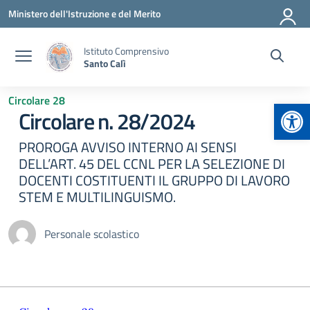
Vai ai contenuti
Vai al menu di navigazione
Vai al footer
Ministero dell'Istruzione e del Merito
Istituto Comprensivo
Santo Calì
Circolare 28
Apr
Circolare n. 28/2024
PROROGA AVVISO INTERNO AI SENSI
DELL’ART. 45 DEL CCNL PER LA SELEZIONE DI
DOCENTI COSTITUENTI IL GRUPPO DI LAVORO
STEM E MULTILINGUISMO.
Personale scolastico