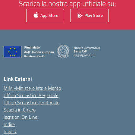
Scarica la nostra app ufficiale su:
App Store
Play Store
Istituto Comprensivo
Santo Calì
Linguaglossa (CT)
— Visita la pagina iniziale della scuola
Link Esterni
MIM -Ministero Istr. e Merito
Ufficio Scolastico Regionale
Ufficio Scolastico Territoriale
Scuola in Chiaro
Iscrizioni On Line
Indire
Invalsi