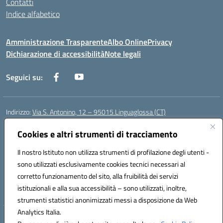
Contatti
Indice alfabetico
Amministrazione Trasparente
Albo Online
Privacy
Dichiarazione di accessibilità
Note legali
Seguici su:
Indirizzo:
Via S. Antonino, 12 – 95015 Linguaglossa (CT)
Centralino:
095 643051
Email:
ctic83200r@istruzione.it
Posta elettronica certificata (PEC):
Cookies e altri strumenti di tracciamento
ctic83200r@pec.istruzione.it
Codice fiscale: 83002470876
Il nostro Istituto non utilizza strumenti di profilazione degli utenti -
Codice meccanografico:
CTIC83200R
sono utilizzati esclusivamente cookies tecnici necessari al
Codice Indice delle Pubbliche Amministrazioni (IPA): istsc_CTIC83200R
corretto funzionamento del sito, alla fruibilità dei servizi
Codice unico di fatturazione (CUF): UF7TEB
istituzionali e alla sua accessibilità – sono utilizzati, inoltre,
strumenti statistici anonimizzati messi a disposizione da Web
Analytics Italia.
Hosting & Powered by 3D Solution S.r.l.