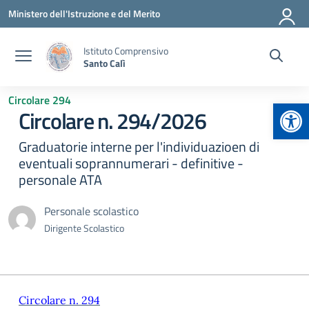
Vai ai contenuti
Vai al menu di navigazione
Vai al footer
Ministero dell'Istruzione e del Merito
Istituto Comprensivo
Santo Calì
Circolare 294
Apr
Circolare n. 294/2026
Graduatorie interne per l'individuazioen di
eventuali soprannumerari - definitive -
personale ATA
Personale scolastico
Dirigente Scolastico
Circolare n. 294