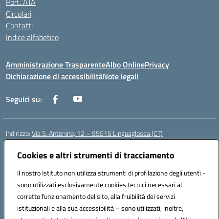
Port. ATA
Circolari
Contatti
Indice alfabetico
Amministrazione Trasparente
Albo Online
Privacy
Dichiarazione di accessibilità
Note legali
Seguici su:
Indirizzo:
Via S. Antonino, 12 – 95015 Linguaglossa (CT)
Centralino:
095 643051
Email:
ctic83200r@istruzione.it
Posta elettronica certificata (PEC):
Cookies e altri strumenti di tracciamento
ctic83200r@pec.istruzione.it
Codice fiscale: 83002470876
Il nostro Istituto non utilizza strumenti di profilazione degli utenti -
Codice meccanografico:
CTIC83200R
sono utilizzati esclusivamente cookies tecnici necessari al
Codice Indice delle Pubbliche Amministrazioni (IPA): istsc_CTIC83200R
corretto funzionamento del sito, alla fruibilità dei servizi
Codice unico di fatturazione (CUF): UF7TEB
istituzionali e alla sua accessibilità – sono utilizzati, inoltre,