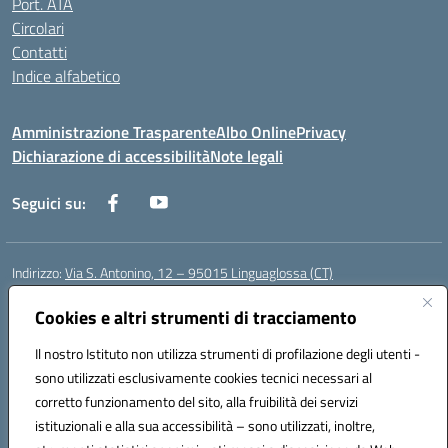
Port. ATA
Circolari
Contatti
Indice alfabetico
Amministrazione Trasparente
Albo Online
Privacy
Dichiarazione di accessibilità
Note legali
Seguici su:
Indirizzo:
Via S. Antonino, 12 – 95015 Linguaglossa (CT)
Centralino:
095 643051
Email:
ctic83200r@istruzione.it
Posta elettronica certificata (PEC):
Cookies e altri strumenti di tracciamento
ctic83200r@pec.istruzione.it
Codice fiscale: 83002470876
Il nostro Istituto non utilizza strumenti di profilazione degli utenti -
Codice meccanografico:
CTIC83200R
sono utilizzati esclusivamente cookies tecnici necessari al
Codice Indice delle Pubbliche Amministrazioni (IPA): istsc_CTIC83200R
corretto funzionamento del sito, alla fruibilità dei servizi
Codice unico di fatturazione (CUF): UF7TEB
istituzionali e alla sua accessibilità – sono utilizzati, inoltre,