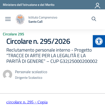
Vai ai contenuti
Vai al menu di navigazione
Vai al footer
Ministero dell'Istruzione e del Merito
Istituto Comprensivo
Santo Calì
Circolare 295
Apr
Circolare n. 295/2026
Reclutamento personale interno - Progetto
“TRACCE DI ARTE PER LA LEGALITÀ E LA
PARITÀ DI GENERE” – CUP G32J25000200002
Personale scolastico
Dirigente Scolastico
circolare n. 295 – Copia