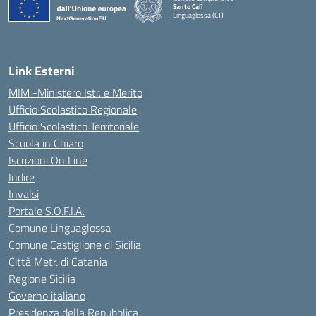
Santo Calì
Linguaglossa (CT)
— Visita la pagina iniziale della scuola
Link Esterni
MIM -Ministero Istr. e Merito
Ufficio Scolastico Regionale
Ufficio Scolastico Territoriale
Scuola in Chiaro
Iscrizioni On Line
Indire
Invalsi
Portale S.O.F.I.A.
Comune Linguaglossa
Comune Castiglione di Sicilia
Città Metr. di Catania
Regione Sicilia
Governo italiano
Presidenza della Repubblica