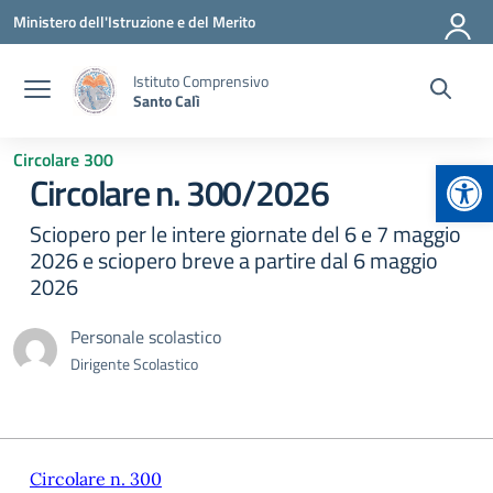
Vai ai contenuti
Vai al menu di navigazione
Vai al footer
Ministero dell'Istruzione e del Merito
Istituto Comprensivo
Santo Calì
Circolare 300
Apr
Circolare n. 300/2026
Sciopero per le intere giornate del 6 e 7 maggio
2026 e sciopero breve a partire dal 6 maggio
2026
Personale scolastico
Dirigente Scolastico
Circolare n. 300