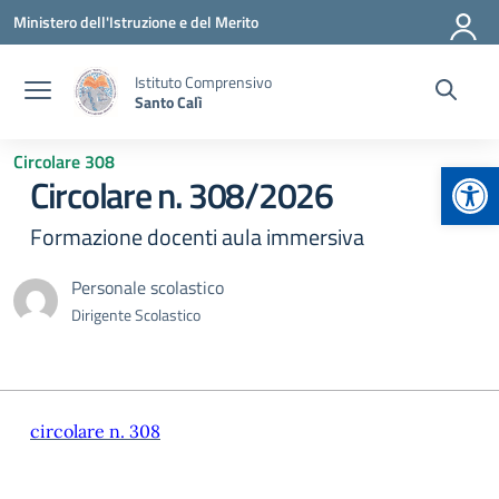
Vai ai contenuti
Vai al menu di navigazione
Vai al footer
Ministero dell'Istruzione e del Merito
Istituto Comprensivo
Santo Calì
Circolare 308
Apr
Circolare n. 308/2026
Formazione docenti aula immersiva
Personale scolastico
Dirigente Scolastico
circolare n. 308