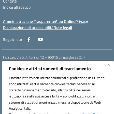
Contatti
Indice alfabetico
Amministrazione Trasparente
Albo Online
Privacy
Dichiarazione di accessibilità
Note legali
Seguici su:
Indirizzo:
Via S. Antonino, 12 – 95015 Linguaglossa (CT)
Centralino:
095 643051
Email:
ctic83200r@istruzione.it
Posta elettronica certificata (PEC):
Cookies e altri strumenti di tracciamento
ctic83200r@pec.istruzione.it
Codice fiscale: 83002470876
Il nostro Istituto non utilizza strumenti di profilazione degli utenti -
Codice meccanografico:
CTIC83200R
sono utilizzati esclusivamente cookies tecnici necessari al
Codice Indice delle Pubbliche Amministrazioni (IPA): istsc_CTIC83200R
corretto funzionamento del sito, alla fruibilità dei servizi
Codice unico di fatturazione (CUF): UF7TEB
istituzionali e alla sua accessibilità – sono utilizzati, inoltre,
strumenti statistici anonimizzati messi a disposizione da Web
Analytics Italia.
Hosting & Powered by 3D Solution S.r.l.