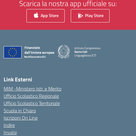
Scarica la nostra app ufficiale su:
App Store
Play Store
Istituto Comprensivo
Santo Calì
Linguaglossa (CT)
— Visita la pagina iniziale della scuola
Link Esterni
MIM -Ministero Istr. e Merito
Ufficio Scolastico Regionale
Ufficio Scolastico Territoriale
Scuola in Chiaro
Iscrizioni On Line
Indire
Invalsi