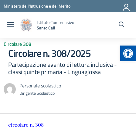
Vai ai contenuti
Vai al menu di navigazione
Vai al footer
Ministero dell'Istruzione e del Merito
Istituto Comprensivo
Santo Calì
Circolare 308
Apr
Circolare n. 308/2025
Partecipazione evento di lettura inclusiva -
classi quinte primaria - Linguaglossa
Personale scolastico
Dirigente Scolastico
circolare n. 308