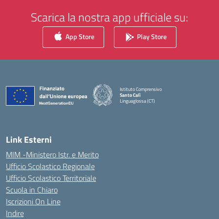
Scarica la nostra app ufficiale su:
App Store
Play Store
Istituto Comprensivo
Santo Calì
Linguaglossa (CT)
— Visita la pagina iniziale della scuola
Link Esterni
MIM -Ministero Istr. e Merito
Ufficio Scolastico Regionale
Ufficio Scolastico Territoriale
Scuola in Chiaro
Iscrizioni On Line
Indire