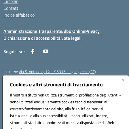
Circolari
Contatti
Indice alfabetico
Amministrazione Trasparente
Albo Online
Privacy
Dichiarazione di accessibilità
Note legali
Seguici su:
Indirizzo:
Via S. Antonino, 12 – 95015 Linguaglossa (CT)
Centralino:
095 643051
Email:
ctic83200r@istruzione.it
Posta elettronica certificata (PEC):
Cookies e altri strumenti di tracciamento
ctic83200r@pec.istruzione.it
Codice fiscale: 83002470876
Il nostro Istituto non utilizza strumenti di profilazione degli utenti -
Codice meccanografico:
CTIC83200R
sono utilizzati esclusivamente cookies tecnici necessari al
Codice Indice delle Pubbliche Amministrazioni (IPA): istsc_CTIC83200R
corretto funzionamento del sito, alla fruibilità dei servizi
Codice unico di fatturazione (CUF): UF7TEB
istituzionali e alla sua accessibilità – sono utilizzati, inoltre,
strumenti statistici anonimizzati messi a disposizione da Web