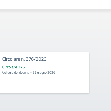
Circolare n. 376/2026
Circ
Circolare 376
Circo
Collegio dei docenti - 29 giugno 2026
Incontr
second