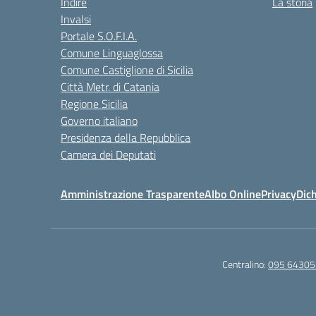
Indire
La storia
Invalsi
Portale S.O.F.I.A.
Comune Linguaglossa
Comune Castiglione di Sicilia
Città Metr. di Catania
Regione Sicilia
Governo italiano
Presidenza della Repubblica
Camera dei Deputati
Amministrazione Trasparente
Albo Online
Privacy
Dich
Centralino:
095 64305