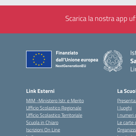
Scarica la nostra app uff
Is
Sa
Li
— 
Link Esterni
La Scuo
MIM -Ministero Istr. e Merito
Presenta
Ufficio Scolastico Regionale
I luoghi
Ufficio Scolastico Territoriale
I numeri 
Scuola in Chiaro
Le carte 
Iscrizioni On Line
Organizz