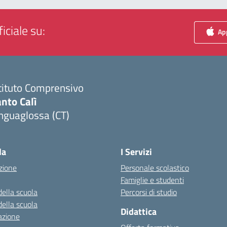
iciale su:
App
tituto Comprensivo
nto Calì
nguaglossa (CT)
Visita la pagina iniziale della scuola
la
I Servizi
zione
Personale scolastico
Famiglie e studenti
della scuola
Percorsi di studio
della scuola
Didattica
azione