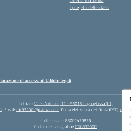
Offerta formativa
I progetti delle classi
iarazione di accessibilità
Note legali
Indirizzo:
Via S. Antonino, 12 – 95015 Linguaglossa (CT)
1
Email:
ctic83200r@istruzione.it
Posta elettronica certificata (PEC):
ctic83
Codice fiscale: 83002470876
Codice meccanografico:
CTIC83200R