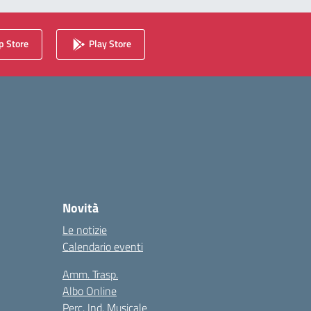
 Store
Play Store
Novità
Le notizie
Calendario eventi
Amm. Trasp.
Albo Online
Perc. Ind. Musicale