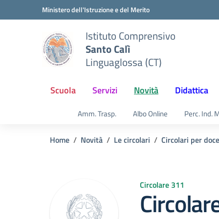
Vai ai contenuti
Vai al menu di navigazione
Vai al footer
Ministero dell'Istruzione e del Merito
Istituto Comprensivo
Santo Calì
Linguaglossa (CT)
Scuola
Servizi
Novità
Didattica
Amm. Trasp.
Albo Online
Perc. Ind. 
Home
Novità
Le circolari
Circolari per doc
Circolare 311
Circolar