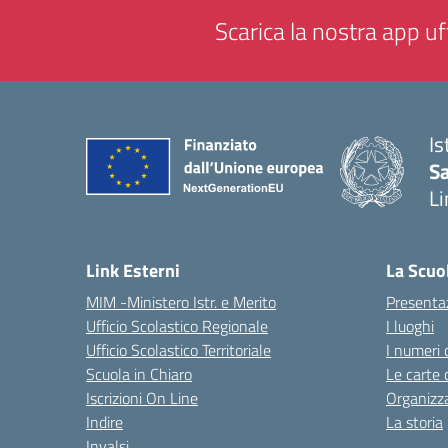
Scarica la nostra app uff
Is
Sa
Li
— 
Link Esterni
La Scuo
MIM -Ministero Istr. e Merito
Presenta
Ufficio Scolastico Regionale
I luoghi
Ufficio Scolastico Territoriale
I numeri 
Scuola in Chiaro
Le carte 
Iscrizioni On Line
Organizz
Indire
La storia
Invalsi