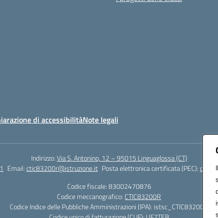
iarazione di accessibilità
Note legali
Indirizzo:
Via S. Antonino, 12 – 95015 Linguaglossa (CT)
1
Email:
ctic83200r@istruzione.it
Posta elettronica certificata (PEC):
ctic83
Codice fiscale: 83002470876
Codice meccanografico:
CTIC83200R
Codice Indice delle Pubbliche Amministrazioni (IPA): istsc_CTIC83200R
Codice unico di fatturazione (CUF): UF7TEB