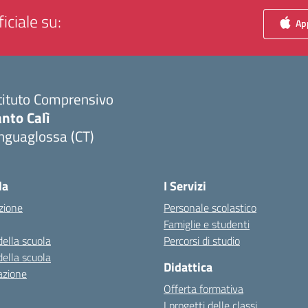
iciale su:
App
tituto Comprensivo
nto Calì
nguaglossa (CT)
Visita la pagina iniziale della scuola
la
I Servizi
zione
Personale scolastico
Famiglie e studenti
della scuola
Percorsi di studio
della scuola
Didattica
azione
Offerta formativa
I progetti delle classi