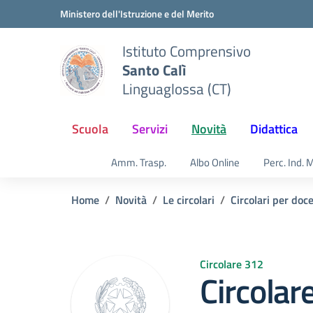
Vai ai contenuti
Vai al menu di navigazione
Vai al footer
Ministero dell'Istruzione e del Merito
Istituto Comprensivo
Santo Calì
Linguaglossa (CT)
Scuola
Servizi
Novità
Didattica
Amm. Trasp.
Albo Online
Perc. Ind. 
Home
Novità
Le circolari
Circolari per doc
Circolare 312
Circolar