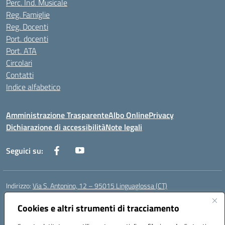
Perc. Ind. Musicale
Reg. Famiglie
Reg. Docenti
Port. docenti
Port. ATA
Circolari
Contatti
Indice alfabetico
Amministrazione Trasparente
Albo Online
Privacy
Dichiarazione di accessibilità
Note legali
Seguici su:
Indirizzo:
Via S. Antonino, 12 – 95015 Linguaglossa (CT)
Centralino:
095 643051
Email:
ctic83200r@istruzione.it
Posta elettronica certificata (PEC):
Cookies e altri strumenti di tracciamento
ctic83200r@pec.istruzione.it