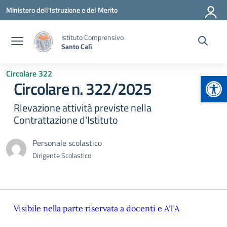
Vai ai contenuti
Vai al menu di navigazione
Vai al footer
Ministero dell'Istruzione e del Merito
Istituto Comprensivo
Santo Calì
Circolare 322
Apr
Circolare n. 322/2025
Rlevazione attività previste nella
Contrattazione d'Istituto
Personale scolastico
Dirigente Scolastico
Visibile nella parte riservata a docenti e ATA