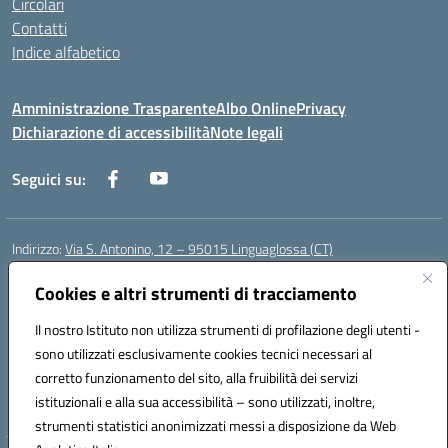
Circolari
Contatti
Indice alfabetico
Amministrazione Trasparente
Albo Online
Privacy
Dichiarazione di accessibilità
Note legali
Seguici su:
Indirizzo:
Via S. Antonino, 12 – 95015 Linguaglossa (CT)
Centralino:
095 643051
Email:
ctic83200r@istruzione.it
Posta elettronica certificata (PEC):
Cookies e altri strumenti di tracciamento
ctic83200r@pec.istruzione.it
Codice fiscale: 83002470876
Il nostro Istituto non utilizza strumenti di profilazione degli utenti -
Codice meccanografico:
CTIC83200R
sono utilizzati esclusivamente cookies tecnici necessari al
Codice Indice delle Pubbliche Amministrazioni (IPA): istsc_CTIC83200R
corretto funzionamento del sito, alla fruibilità dei servizi
Codice unico di fatturazione (CUF): UF7TEB
istituzionali e alla sua accessibilità – sono utilizzati, inoltre,
strumenti statistici anonimizzati messi a disposizione da Web