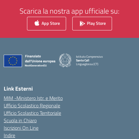
Scarica la nostra app ufficiale su:
App Store
Play Store
Istituto Comprensivo
Santo Calì
Linguaglossa (CT)
— Visita la pagina iniziale della scuola
Link Esterni
MIM -Ministero Istr. e Merito
Ufficio Scolastico Regionale
Ufficio Scolastico Territoriale
Scuola in Chiaro
Iscrizioni On Line
Indire