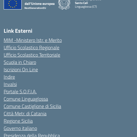
Santo Calì
Linguaglossa (CT)
— Visita la pagina iniziale della scuola
Link Esterni
MIM -Ministero Istr. e Merito
Ufficio Scolastico Regionale
Ufficio Scolastico Territoriale
Scuola in Chiaro
Iscrizioni On Line
Indire
Invalsi
Portale S.O.F.I.A.
Comune Linguaglossa
Comune Castiglione di Sicilia
Città Metr. di Catania
Regione Sicilia
Governo italiano
Presidenza della Repubblica