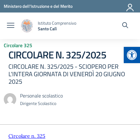
Vai ai contenuti
Vai al menu di navigazione
Vai al footer
Ministero dell'Istruzione e del Merito
Istituto Comprensivo
Santo Calì
Circolare 325
Apr
CIRCOLARE N. 325/2025
CIRCOLARE N. 325/2025 - SCIOPERO PER
L'INTERA GIORNATA DI VENERDÌ 20 GIUGNO
2025
Personale scolastico
Dirigente Scolastico
Circolare n. 325