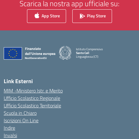
Scarica la nostra app ufficiale su:
App Store
Play Store
Istituto Comprensivo
Santo Calì
Linguaglossa (CT)
— Visita la pagina iniziale della scuola
Link Esterni
MIM -Ministero Istr. e Merito
Ufficio Scolastico Regionale
Ufficio Scolastico Territoriale
Scuola in Chiaro
Iscrizioni On Line
Indire
Invalsi