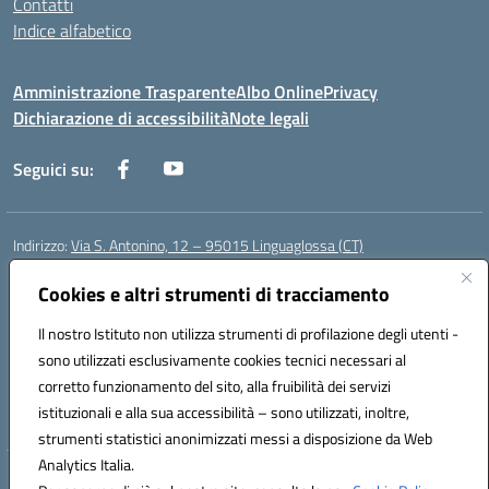
Contatti
Indice alfabetico
Amministrazione Trasparente
Albo Online
Privacy
Dichiarazione di accessibilità
Note legali
Seguici su:
Indirizzo:
Via S. Antonino, 12 – 95015 Linguaglossa (CT)
Centralino:
095 643051
Email:
ctic83200r@istruzione.it
Posta elettronica certificata (PEC):
Cookies e altri strumenti di tracciamento
ctic83200r@pec.istruzione.it
Codice fiscale: 83002470876
Il nostro Istituto non utilizza strumenti di profilazione degli utenti -
Codice meccanografico:
CTIC83200R
sono utilizzati esclusivamente cookies tecnici necessari al
Codice Indice delle Pubbliche Amministrazioni (IPA): istsc_CTIC83200R
corretto funzionamento del sito, alla fruibilità dei servizi
Codice unico di fatturazione (CUF): UF7TEB
istituzionali e alla sua accessibilità – sono utilizzati, inoltre,
strumenti statistici anonimizzati messi a disposizione da Web
Analytics Italia.
Hosting & Powered by 3D Solution S.r.l.