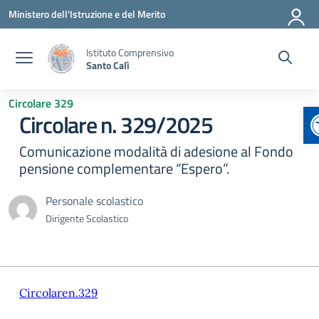
Vai ai contenuti
Vai al menu di navigazione
Vai al footer
Ministero dell'Istruzione e del Merito
Istituto Comprensivo
Santo Calì
Circolare 329
A
Circolare n. 329/2025
Comunicazione modalità di adesione al Fondo
pensione complementare “Espero”.
Personale scolastico
Dirigente Scolastico
Circolaren.329