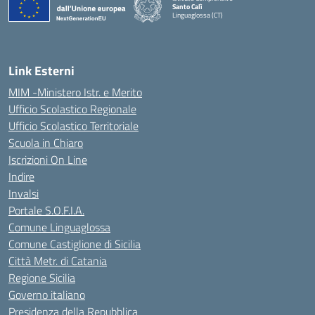
Santo Calì
Linguaglossa (CT)
— Visita la pagina iniziale della scuola
Link Esterni
MIM -Ministero Istr. e Merito
Ufficio Scolastico Regionale
Ufficio Scolastico Territoriale
Scuola in Chiaro
Iscrizioni On Line
Indire
Invalsi
Portale S.O.F.I.A.
Comune Linguaglossa
Comune Castiglione di Sicilia
Città Metr. di Catania
Regione Sicilia
Governo italiano
Presidenza della Repubblica