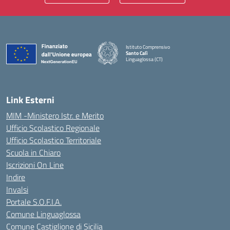
Istituto Comprensivo
Santo Calì
Linguaglossa (CT)
— Visita la pagina iniziale della scuola
Link Esterni
MIM -Ministero Istr. e Merito
Ufficio Scolastico Regionale
Ufficio Scolastico Territoriale
Scuola in Chiaro
Iscrizioni On Line
Indire
Invalsi
Portale S.O.F.I.A.
Comune Linguaglossa
Comune Castiglione di Sicilia