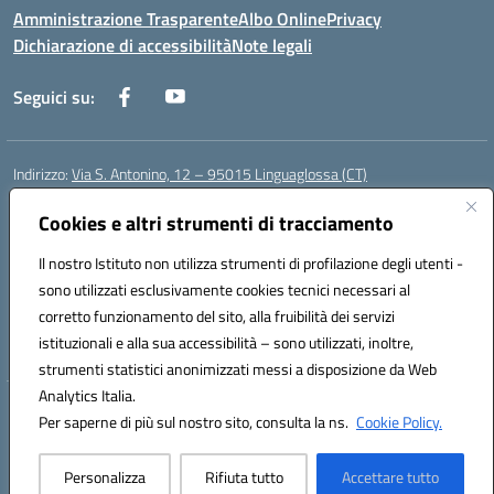
Amministrazione Trasparente
Albo Online
Privacy
Dichiarazione di accessibilità
Note legali
Seguici su:
Indirizzo:
Via S. Antonino, 12 – 95015 Linguaglossa (CT)
Centralino:
095 643051
Email:
ctic83200r@istruzione.it
Posta elettronica certificata (PEC):
Cookies e altri strumenti di tracciamento
ctic83200r@pec.istruzione.it
Codice fiscale: 83002470876
Il nostro Istituto non utilizza strumenti di profilazione degli utenti -
Codice meccanografico:
CTIC83200R
sono utilizzati esclusivamente cookies tecnici necessari al
Codice Indice delle Pubbliche Amministrazioni (IPA): istsc_CTIC83200R
corretto funzionamento del sito, alla fruibilità dei servizi
Codice unico di fatturazione (CUF): UF7TEB
istituzionali e alla sua accessibilità – sono utilizzati, inoltre,
strumenti statistici anonimizzati messi a disposizione da Web
Analytics Italia.
Hosting & Powered by 3D Solution S.r.l.
Per saperne di più sul nostro sito, consulta la ns.
Cookie Policy.
Concept & Design by Designers Italia
Personalizza
Rifiuta tutto
Accettare tutto