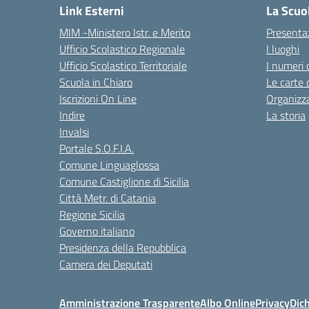
Link Esterni
La Scuo
MIM -Ministero Istr. e Merito
Presenta
Ufficio Scolastico Regionale
I luoghi
Ufficio Scolastico Territoriale
I numeri 
Scuola in Chiaro
Le carte 
Iscrizioni On Line
Organizz
Indire
La storia
Invalsi
Portale S.O.F.I.A.
Comune Linguaglossa
Comune Castiglione di Sicilia
Città Metr. di Catania
Regione Sicilia
Governo italiano
Presidenza della Repubblica
Camera dei Deputati
Amministrazione Trasparente
Albo Online
Privacy
Dich