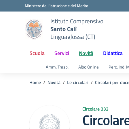
Vai ai contenuti
Vai al menu di navigazione
Vai al footer
Ministero dell'Istruzione e del Merito
Istituto Comprensivo
Santo Calì
Linguaglossa (CT)
Scuola
Servizi
Novità
Didattica
Amm. Trasp.
Albo Online
Perc. Ind. 
Home
Novità
Le circolari
Circolari per doc
Circolare 332
Circolar