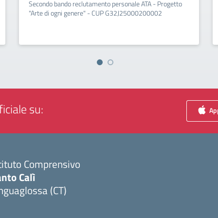
Secondo bando reclutamento personale ATA - Progetto
"Arte di ogni genere" - CUP G32J25000200002
iciale su:
App
tituto Comprensivo
nto Calì
nguaglossa (CT)
Visita la pagina iniziale della scuola