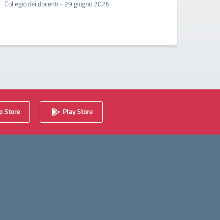
Collegio dei docenti - 29 giugno 2026
Incontr
second
 Store
Play Store