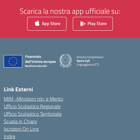
Scarica la nostra app ufficiale su:
App Store
Play Store
Istituto Comprensivo
Santo Calì
Linguaglossa (CT)
— Visita la pagina iniziale della scuola
Link Esterni
MIM -Ministero Istr. e Merito
Ufficio Scolastico Regionale
Ufficio Scolastico Territoriale
Scuola in Chiaro
Iscrizioni On Line
Indire