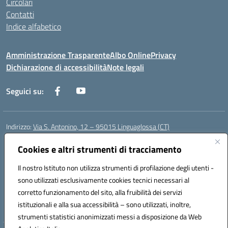
Circolari
Contatti
Indice alfabetico
Amministrazione Trasparente
Albo Online
Privacy
Dichiarazione di accessibilità
Note legali
Seguici su:
Indirizzo:
Via S. Antonino, 12 – 95015 Linguaglossa (CT)
Centralino:
095 643051
Email:
ctic83200r@istruzione.it
Posta elettronica certificata (PEC):
Cookies e altri strumenti di tracciamento
ctic83200r@pec.istruzione.it
Codice fiscale: 83002470876
Il nostro Istituto non utilizza strumenti di profilazione degli utenti -
Codice meccanografico:
CTIC83200R
sono utilizzati esclusivamente cookies tecnici necessari al
Codice Indice delle Pubbliche Amministrazioni (IPA): istsc_CTIC83200R
corretto funzionamento del sito, alla fruibilità dei servizi
Codice unico di fatturazione (CUF): UF7TEB
istituzionali e alla sua accessibilità – sono utilizzati, inoltre,
strumenti statistici anonimizzati messi a disposizione da Web