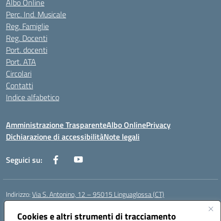
Albo Online
Perc. Ind. Musicale
Reg. Famiglie
Reg. Docenti
Port. docenti
Port. ATA
Circolari
Contatti
Indice alfabetico
Amministrazione Trasparente
Albo Online
Privacy
Dichiarazione di accessibilità
Note legali
Seguici su:
Indirizzo:
Via S. Antonino, 12 – 95015 Linguaglossa (CT)
Centralino:
095 643051
Email:
ctic83200r@istruzione.it
Posta elettronica certificata (PEC):
Cookies e altri strumenti di tracciamento
ctic83200r@pec.istruzione.it