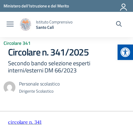
Vai ai contenuti
Vai al menu di navigazione
Vai al footer
Ministero dell'Istruzione e del Merito
Istituto Comprensivo
Santo Calì
Circolare 341
Apr
Circolare n. 341/2025
Secondo bando selezione esperti
interni/esterni DM 66/2023
Personale scolastico
Dirigente Scolastico
circolare n. 341