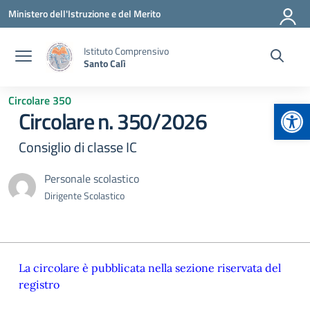
Vai ai contenuti
Vai al menu di navigazione
Vai al footer
Ministero dell'Istruzione e del Merito
Istituto Comprensivo
Santo Calì
Circolare 350
Apr
Circolare n. 350/2026
Consiglio di classe IC
Personale scolastico
Dirigente Scolastico
La circolare è pubblicata nella sezione riservata del
registro