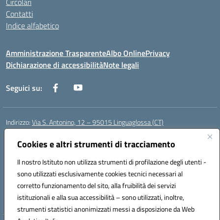
Circolari
Contatti
Indice alfabetico
Amministrazione Trasparente
Albo Online
Privacy
Dichiarazione di accessibilità
Note legali
Seguici su:
Indirizzo:
Via S. Antonino, 12 – 95015 Linguaglossa (CT)
Centralino:
095 643051
Email:
ctic83200r@istruzione.it
Posta elettronica certificata (PEC):
Cookies e altri strumenti di tracciamento
ctic83200r@pec.istruzione.it
Codice fiscale: 83002470876
Il nostro Istituto non utilizza strumenti di profilazione degli utenti -
Codice meccanografico:
CTIC83200R
sono utilizzati esclusivamente cookies tecnici necessari al
Codice Indice delle Pubbliche Amministrazioni (IPA): istsc_CTIC83200R
corretto funzionamento del sito, alla fruibilità dei servizi
Codice unico di fatturazione (CUF): UF7TEB
istituzionali e alla sua accessibilità – sono utilizzati, inoltre,
strumenti statistici anonimizzati messi a disposizione da Web