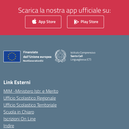
Scarica la nostra app ufficiale su:
App Store
Play Store
Istituto Comprensivo
Santo Calì
Linguaglossa (CT)
— Visita la pagina iniziale della scuola
Link Esterni
MIM -Ministero Istr. e Merito
Ufficio Scolastico Regionale
Ufficio Scolastico Territoriale
Scuola in Chiaro
Iscrizioni On Line
Indire