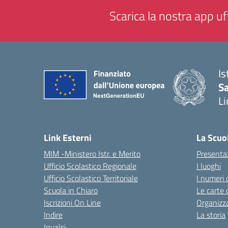
Scarica la nostra app uff
Is
Sa
Li
— 
Link Esterni
La Scuo
MIM -Ministero Istr. e Merito
Presenta
Ufficio Scolastico Regionale
I luoghi
Ufficio Scolastico Territoriale
I numeri 
Scuola in Chiaro
Le carte 
Iscrizioni On Line
Organizz
Indire
La storia
Invalsi