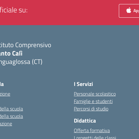
iciale su:
App
tituto Comprensivo
nto Calì
nguaglossa (CT)
Visita la pagina iniziale della scuola
la
I Servizi
zione
Personale scolastico
Famiglie e studenti
della scuola
Percorsi di studio
della scuola
Didattica
azione
Offerta formativa
I progetti delle classi