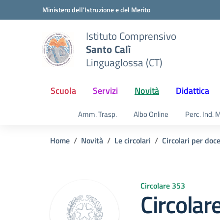
Vai ai contenuti
Vai al menu di navigazione
Vai al footer
Ministero dell'Istruzione e del Merito
Istituto Comprensivo
Santo Calì
Linguaglossa (CT)
Scuola
Servizi
Novità
Didattica
Amm. Trasp.
Albo Online
Perc. Ind. 
Home
Novità
Le circolari
Circolari per doc
Circolare 353
Circolar