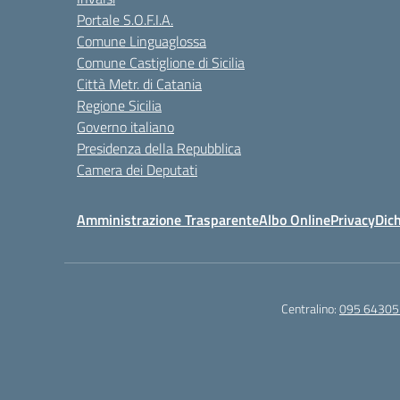
Portale S.O.F.I.A.
Comune Linguaglossa
Comune Castiglione di Sicilia
Città Metr. di Catania
Regione Sicilia
Governo italiano
Presidenza della Repubblica
Camera dei Deputati
Amministrazione Trasparente
Albo Online
Privacy
Dich
Centralino:
095 64305