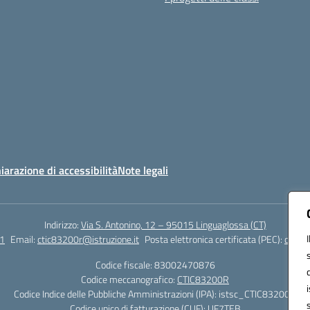
iarazione di accessibilità
Note legali
Indirizzo:
Via S. Antonino, 12 – 95015 Linguaglossa (CT)
1
Email:
ctic83200r@istruzione.it
Posta elettronica certificata (PEC):
ctic83
Codice fiscale: 83002470876
Codice meccanografico:
CTIC83200R
Codice Indice delle Pubbliche Amministrazioni (IPA): istsc_CTIC83200R
Codice unico di fatturazione (CUF): UF7TEB