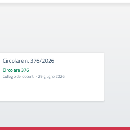
Circolare n. 376/2026
Circ
Circolare 376
Circo
Collegio dei docenti - 29 giugno 2026
Incontr
second