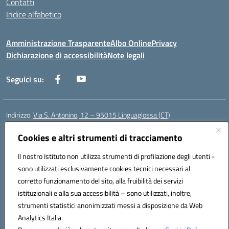
Contatti
Indice alfabetico
Amministrazione Trasparente
Albo Online
Privacy
Dichiarazione di accessibilità
Note legali
Seguici su:
Indirizzo:
Via S. Antonino, 12 – 95015 Linguaglossa (CT)
Centralino:
095 643051
Email:
ctic83200r@istruzione.it
Posta elettronica certificata (PEC):
Cookies e altri strumenti di tracciamento
ctic83200r@pec.istruzione.it
Codice fiscale: 83002470876
Il nostro Istituto non utilizza strumenti di profilazione degli utenti -
Codice meccanografico:
CTIC83200R
sono utilizzati esclusivamente cookies tecnici necessari al
Codice Indice delle Pubbliche Amministrazioni (IPA): istsc_CTIC83200R
corretto funzionamento del sito, alla fruibilità dei servizi
Codice unico di fatturazione (CUF): UF7TEB
istituzionali e alla sua accessibilità – sono utilizzati, inoltre,
strumenti statistici anonimizzati messi a disposizione da Web
Analytics Italia.
Hosting & Powered by 3D Solution S.r.l.