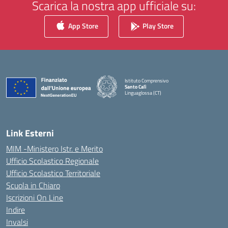
Scarica la nostra app ufficiale su:
App Store
Play Store
Istituto Comprensivo
Santo Calì
Linguaglossa (CT)
— Visita la pagina iniziale della scuola
Link Esterni
MIM -Ministero Istr. e Merito
Ufficio Scolastico Regionale
Ufficio Scolastico Territoriale
Scuola in Chiaro
Iscrizioni On Line
Indire
Invalsi