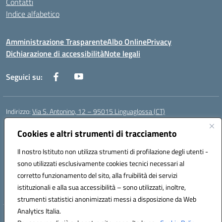
Contatti
Indice alfabetico
Amministrazione Trasparente
Albo Online
Privacy
Dichiarazione di accessibilità
Note legali
Seguici su:
Indirizzo:
Via S. Antonino, 12 – 95015 Linguaglossa (CT)
Centralino:
095 643051
Email:
ctic83200r@istruzione.it
Posta elettronica certificata (PEC):
Cookies e altri strumenti di tracciamento
ctic83200r@pec.istruzione.it
Codice fiscale: 83002470876
Il nostro Istituto non utilizza strumenti di profilazione degli utenti -
Codice meccanografico:
CTIC83200R
sono utilizzati esclusivamente cookies tecnici necessari al
Codice Indice delle Pubbliche Amministrazioni (IPA): istsc_CTIC83200R
corretto funzionamento del sito, alla fruibilità dei servizi
Codice unico di fatturazione (CUF): UF7TEB
istituzionali e alla sua accessibilità – sono utilizzati, inoltre,
strumenti statistici anonimizzati messi a disposizione da Web
Analytics Italia.
Hosting & Powered by 3D Solution S.r.l.