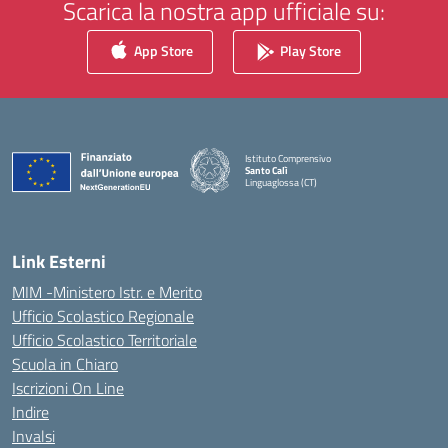
Scarica la nostra app ufficiale su:
App Store
Play Store
Istituto Comprensivo
Santo Calì
Linguaglossa (CT)
— Visita la pagina iniziale della scuola
Link Esterni
MIM -Ministero Istr. e Merito
Ufficio Scolastico Regionale
Ufficio Scolastico Territoriale
Scuola in Chiaro
Iscrizioni On Line
Indire
Invalsi