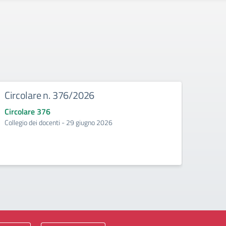
Circolare n. 376/2026
Circ
Circolare 376
Circo
Collegio dei docenti - 29 giugno 2026
Incontr
second