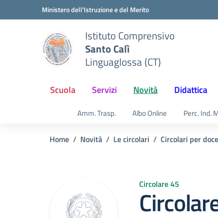
Vai ai contenuti
Vai al menu di navigazione
Vai al footer
Ministero dell'Istruzione e del Merito
Istituto Comprensivo
Santo Calì
Linguaglossa (CT)
Scuola
Servizi
Novità
Didattica
Amm. Trasp.
Albo Online
Perc. Ind. 
Home
Novità
Le circolari
Circolari per doc
Circolare 45
Circolar