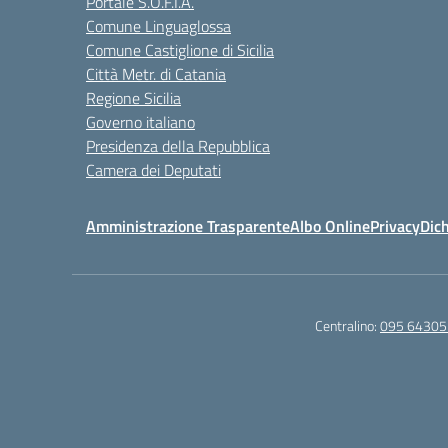
Portale S.O.F.I.A.
Comune Linguaglossa
Comune Castiglione di Sicilia
Città Metr. di Catania
Regione Sicilia
Governo italiano
Presidenza della Repubblica
Camera dei Deputati
Amministrazione Trasparente
Albo Online
Privacy
Dich
Centralino:
095 64305