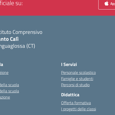
iciale su:
App
tituto Comprensivo
nto Calì
nguaglossa (CT)
Visita la pagina iniziale della scuola
la
I Servizi
zione
Personale scolastico
Famiglie e studenti
della scuola
Percorsi di studio
della scuola
Didattica
azione
Offerta formativa
I progetti delle classi