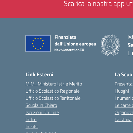
Scarica la nostra app uff
Is
Sa
Li
— 
Link Esterni
La Scuo
MIM -Ministero Istr. e Merito
Presenta
Ufficio Scolastico Regionale
I luoghi
Ufficio Scolastico Territoriale
I numeri 
Scuola in Chiaro
Le carte 
Iscrizioni On Line
Organizz
Indire
La storia
Invalsi