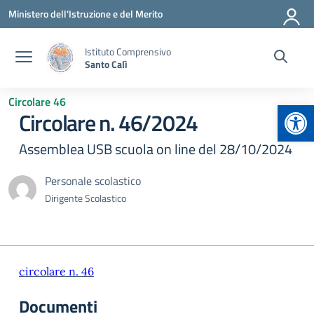
Vai ai contenuti
Vai al menu di navigazione
Vai al footer
Ministero dell'Istruzione e del Merito
Istituto Comprensivo
Santo Calì
Circolare 46
Apr
Circolare n. 46/2024
Assemblea USB scuola on line del 28/10/2024
Personale scolastico
Dirigente Scolastico
circolare n. 46
Documenti