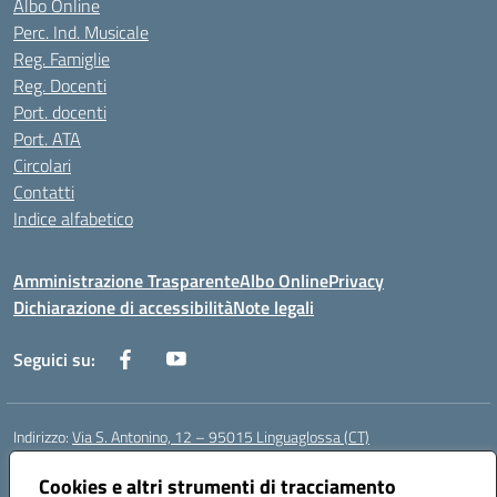
Albo Online
Perc. Ind. Musicale
Reg. Famiglie
Reg. Docenti
Port. docenti
Port. ATA
Circolari
Contatti
Indice alfabetico
Amministrazione Trasparente
Albo Online
Privacy
Dichiarazione di accessibilità
Note legali
Seguici su:
Indirizzo:
Via S. Antonino, 12 – 95015 Linguaglossa (CT)
Centralino:
095 643051
Email:
ctic83200r@istruzione.it
Posta elettronica certificata (PEC):
Cookies e altri strumenti di tracciamento
ctic83200r@pec.istruzione.it