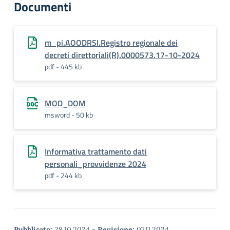
Documenti
m_pi.AOODRSI.Registro regionale dei
decreti direttoriali(R).0000573.17-10-2024
pdf - 445 kb
MOD_DOM
msword - 50 kb
Informativa trattamento dati
personali_provvidenze 2024
pdf - 244 kb
Pubblicato:
28.10.2024
-
Revisione:
07.11.2024