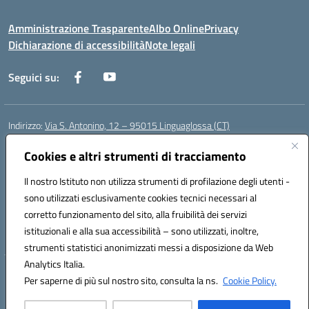
Amministrazione Trasparente
Albo Online
Privacy
Dichiarazione di accessibilità
Note legali
Seguici su:
Indirizzo:
Via S. Antonino, 12 – 95015 Linguaglossa (CT)
Centralino:
095 643051
Email:
ctic83200r@istruzione.it
Posta elettronica certificata (PEC):
Cookies e altri strumenti di tracciamento
ctic83200r@pec.istruzione.it
Codice fiscale: 83002470876
Il nostro Istituto non utilizza strumenti di profilazione degli utenti -
Codice meccanografico:
CTIC83200R
sono utilizzati esclusivamente cookies tecnici necessari al
Codice Indice delle Pubbliche Amministrazioni (IPA): istsc_CTIC83200R
corretto funzionamento del sito, alla fruibilità dei servizi
Codice unico di fatturazione (CUF): UF7TEB
istituzionali e alla sua accessibilità – sono utilizzati, inoltre,
strumenti statistici anonimizzati messi a disposizione da Web
Analytics Italia.
Hosting & Powered by 3D Solution S.r.l.
Per saperne di più sul nostro sito, consulta la ns.
Cookie Policy.
Concept & Design by Designers Italia