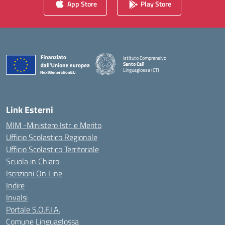
App Store
Play Store
Istituto Comprensivo
Santo Calì
Linguaglossa (CT)
— Visita la pagina iniziale della scuola
Link Esterni
MIM -Ministero Istr. e Merito
Ufficio Scolastico Regionale
Ufficio Scolastico Territoriale
Scuola in Chiaro
Iscrizioni On Line
Indire
Invalsi
Portale S.O.F.I.A.
Comune Linguaglossa