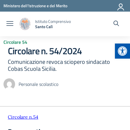
Vai ai contenuti
Vai al menu di navigazione
Vai al footer
Ministero dell'Istruzione e del Merito
Istituto Comprensivo
Santo Calì
Circolare 54
Apr
Circolare n. 54/2024
Comunicazione revoca sciopero sindacato
Cobas Scuola Sicilia.
Personale scolastico
Circolare n.54