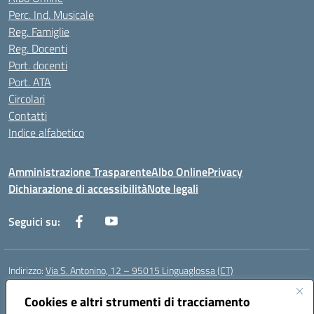
Perc. Ind. Musicale
Reg. Famiglie
Reg. Docenti
Port. docenti
Port. ATA
Circolari
Contatti
Indice alfabetico
Amministrazione Trasparente
Albo Online
Privacy
Dichiarazione di accessibilità
Note legali
Seguici su:
Indirizzo:
Via S. Antonino, 12 – 95015 Linguaglossa (CT)
Centralino:
095 643051
Email:
ctic83200r@istruzione.it
Posta elettronica certificata (PEC):
Cookies e altri strumenti di tracciamento
ctic83200r@pec.istruzione.it