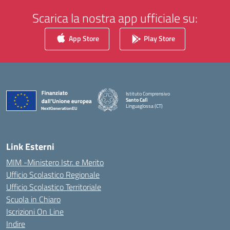
Scarica la nostra app ufficiale su:
App Store
Play Store
Istituto Comprensivo
Santo Calì
Linguaglossa (CT)
— Visita la pagina iniziale della scuola
Link Esterni
MIM -Ministero Istr. e Merito
Ufficio Scolastico Regionale
Ufficio Scolastico Territoriale
Scuola in Chiaro
Iscrizioni On Line
Indire