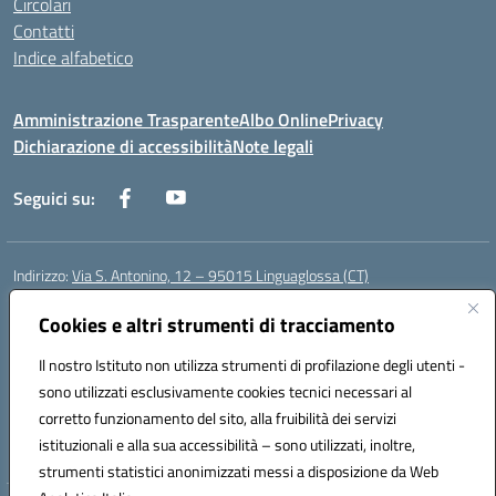
Circolari
Contatti
Indice alfabetico
Amministrazione Trasparente
Albo Online
Privacy
Dichiarazione di accessibilità
Note legali
Seguici su:
Indirizzo:
Via S. Antonino, 12 – 95015 Linguaglossa (CT)
Centralino:
095 643051
Email:
ctic83200r@istruzione.it
Posta elettronica certificata (PEC):
Cookies e altri strumenti di tracciamento
ctic83200r@pec.istruzione.it
Codice fiscale: 83002470876
Il nostro Istituto non utilizza strumenti di profilazione degli utenti -
Codice meccanografico:
CTIC83200R
sono utilizzati esclusivamente cookies tecnici necessari al
Codice Indice delle Pubbliche Amministrazioni (IPA): istsc_CTIC83200R
corretto funzionamento del sito, alla fruibilità dei servizi
Codice unico di fatturazione (CUF): UF7TEB
istituzionali e alla sua accessibilità – sono utilizzati, inoltre,
strumenti statistici anonimizzati messi a disposizione da Web