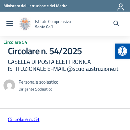
Vai ai contenuti
Vai al menu di navigazione
Vai al footer
Ministero dell'Istruzione e del Merito
Istituto Comprensivo
Santo Calì
Circolare 54
Apr
Circolare n. 54/2025
CASELLA DI POSTA ELETTRONICA
ISTITUZIONALE E-MAIL @scuola.istruzione.it
Personale scolastico
Dirigente Scolastico
Circolare n. 54