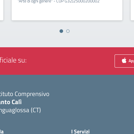
"Arte di ogni genere" - CUP G32J25000200002
iciale su:
App
tituto Comprensivo
nto Calì
nguaglossa (CT)
Visita la pagina iniziale della scuola
la
I Servizi