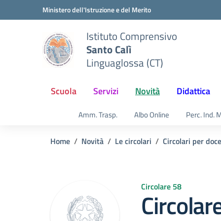
Vai ai contenuti
Vai al menu di navigazione
Vai al footer
Ministero dell'Istruzione e del Merito
Istituto Comprensivo
Santo Calì
Linguaglossa (CT)
Scuola
Servizi
Novità
Didattica
Amm. Trasp.
Albo Online
Perc. Ind. 
Home
Novità
Le circolari
Circolari per doc
Circolare 58
Circolar