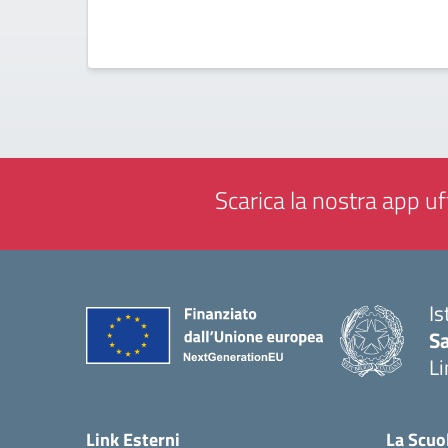
Scarica la nostra app uff
Is
Sa
Li
— 
Link Esterni
La Scuo