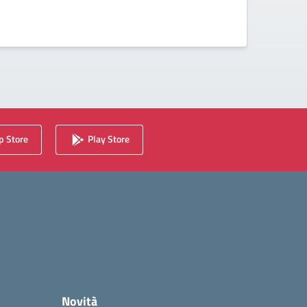
second
 Store
Play Store
Novità