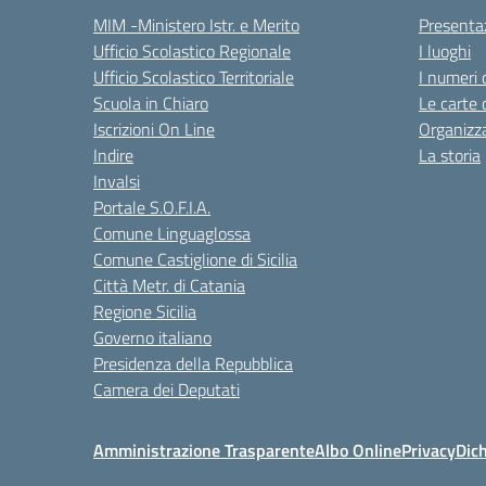
MIM -Ministero Istr. e Merito
Presenta
Ufficio Scolastico Regionale
I luoghi
Ufficio Scolastico Territoriale
I numeri 
Scuola in Chiaro
Le carte 
Iscrizioni On Line
Organizz
Indire
La storia
Invalsi
Portale S.O.F.I.A.
Comune Linguaglossa
Comune Castiglione di Sicilia
Città Metr. di Catania
Regione Sicilia
Governo italiano
Presidenza della Repubblica
Camera dei Deputati
Amministrazione Trasparente
Albo Online
Privacy
Dich