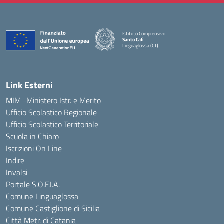
Istituto Comprensivo
Santo Calì
Linguaglossa (CT)
— Visita la pagina iniziale della scuola
Link Esterni
MIM -Ministero Istr. e Merito
Ufficio Scolastico Regionale
Ufficio Scolastico Territoriale
Scuola in Chiaro
Iscrizioni On Line
Indire
Invalsi
Portale S.O.F.I.A.
Comune Linguaglossa
Comune Castiglione di Sicilia
Città Metr. di Catania