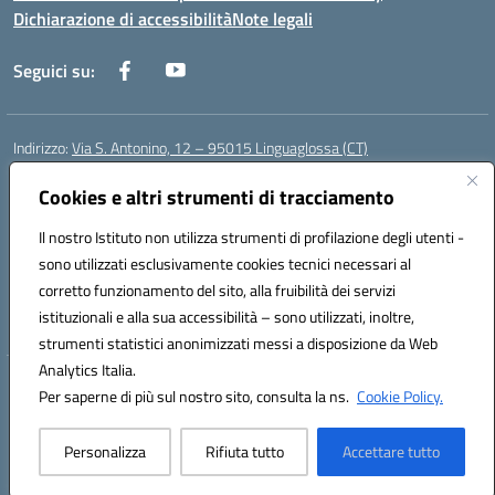
Dichiarazione di accessibilità
Note legali
Seguici su:
Indirizzo:
Via S. Antonino, 12 – 95015 Linguaglossa (CT)
Centralino:
095 643051
Email:
ctic83200r@istruzione.it
Posta elettronica certificata (PEC):
Cookies e altri strumenti di tracciamento
ctic83200r@pec.istruzione.it
Codice fiscale: 83002470876
Il nostro Istituto non utilizza strumenti di profilazione degli utenti -
Codice meccanografico:
CTIC83200R
sono utilizzati esclusivamente cookies tecnici necessari al
Codice Indice delle Pubbliche Amministrazioni (IPA): istsc_CTIC83200R
corretto funzionamento del sito, alla fruibilità dei servizi
Codice unico di fatturazione (CUF): UF7TEB
istituzionali e alla sua accessibilità – sono utilizzati, inoltre,
strumenti statistici anonimizzati messi a disposizione da Web
Analytics Italia.
Hosting & Powered by 3D Solution S.r.l.
Per saperne di più sul nostro sito, consulta la ns.
Cookie Policy.
Concept & Design by Designers Italia
Personalizza
Rifiuta tutto
Accettare tutto