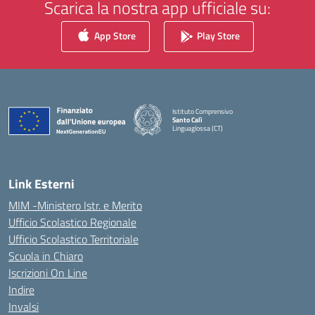
Scarica la nostra app ufficiale su:
App Store
Play Store
Istituto Comprensivo
Santo Calì
Linguaglossa (CT)
— Visita la pagina iniziale della scuola
Link Esterni
MIM -Ministero Istr. e Merito
Ufficio Scolastico Regionale
Ufficio Scolastico Territoriale
Scuola in Chiaro
Iscrizioni On Line
Indire
Invalsi