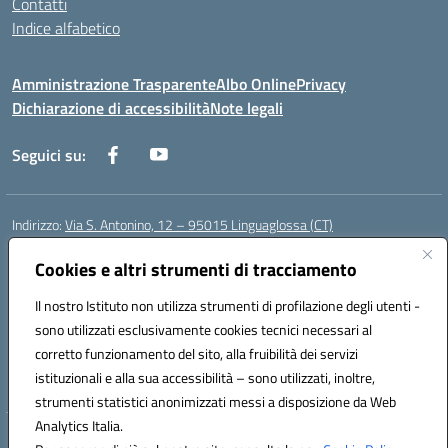
Contatti
Indice alfabetico
Amministrazione Trasparente
Albo Online
Privacy
Dichiarazione di accessibilità
Note legali
Seguici su:
Indirizzo:
Via S. Antonino, 12 – 95015 Linguaglossa (CT)
Centralino:
095 643051
Email:
ctic83200r@istruzione.it
Posta elettronica certificata (PEC):
Cookies e altri strumenti di tracciamento
ctic83200r@pec.istruzione.it
Codice fiscale: 83002470876
Il nostro Istituto non utilizza strumenti di profilazione degli utenti -
Codice meccanografico:
CTIC83200R
sono utilizzati esclusivamente cookies tecnici necessari al
Codice Indice delle Pubbliche Amministrazioni (IPA): istsc_CTIC83200R
corretto funzionamento del sito, alla fruibilità dei servizi
Codice unico di fatturazione (CUF): UF7TEB
istituzionali e alla sua accessibilità – sono utilizzati, inoltre,
strumenti statistici anonimizzati messi a disposizione da Web
Analytics Italia.
Hosting & Powered by 3D Solution S.r.l.