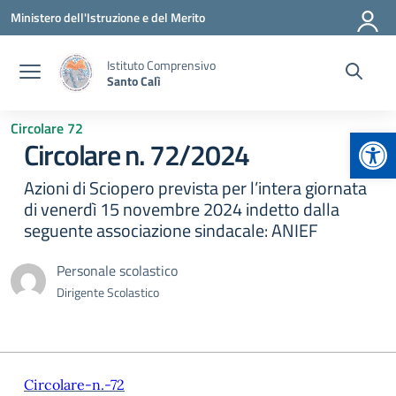
Vai ai contenuti
Vai al menu di navigazione
Vai al footer
Ministero dell'Istruzione e del Merito
Istituto Comprensivo
Santo Calì
Circolare 72
Apr
Circolare n. 72/2024
Azioni di Sciopero prevista per l’intera giornata
di venerdì 15 novembre 2024 indetto dalla
seguente associazione sindacale: ANIEF
Personale scolastico
Dirigente Scolastico
Circolare-n.-72