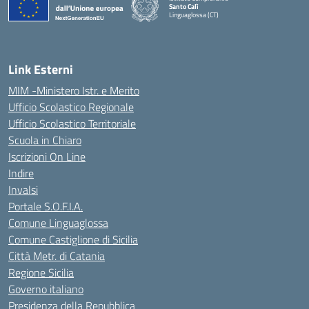
Santo Calì
Linguaglossa (CT)
— Visita la pagina iniziale della scuola
Link Esterni
MIM -Ministero Istr. e Merito
Ufficio Scolastico Regionale
Ufficio Scolastico Territoriale
Scuola in Chiaro
Iscrizioni On Line
Indire
Invalsi
Portale S.O.F.I.A.
Comune Linguaglossa
Comune Castiglione di Sicilia
Città Metr. di Catania
Regione Sicilia
Governo italiano
Presidenza della Repubblica