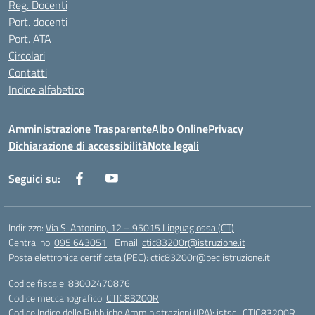
Reg. Docenti
Port. docenti
Port. ATA
Circolari
Contatti
Indice alfabetico
Amministrazione Trasparente
Albo Online
Privacy
Dichiarazione di accessibilità
Note legali
Seguici su:
Indirizzo:
Via S. Antonino, 12 – 95015 Linguaglossa (CT)
Centralino:
095 643051
Email:
ctic83200r@istruzione.it
Posta elettronica certificata (PEC):
ctic83200r@pec.istruzione.it
Codice fiscale: 83002470876
Codice meccanografico:
CTIC83200R
Codice Indice delle Pubbliche Amministrazioni (IPA): istsc_CTIC83200R