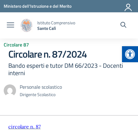
Vai ai contenuti
Vai al menu di navigazione
Vai al footer
Ministero dell'Istruzione e del Merito
Istituto Comprensivo
Santo Calì
Circolare 87
Apr
Circolare n. 87/2024
Bando esperti e tutor DM 66/2023 - Docenti
interni
Personale scolastico
Dirigente Scolastico
circolare n. 87