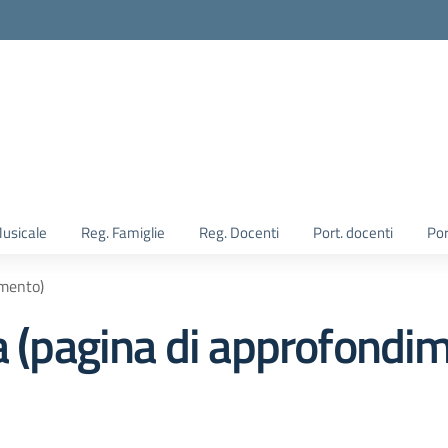
Musicale
Reg. Famiglie
Reg. Docenti
Port. docenti
Por
imento)
a (pagina di approfondi