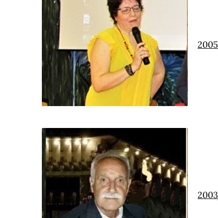
200
200