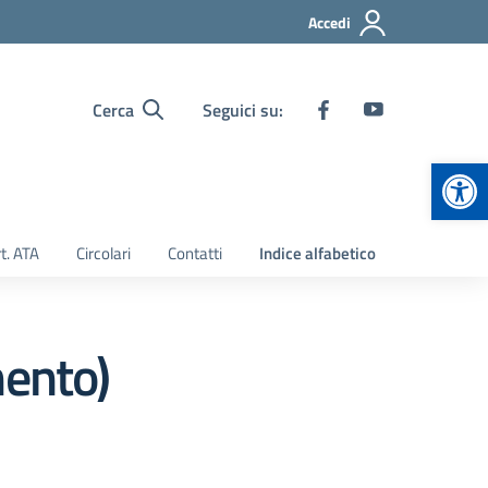
Accedi
Cerca
Seguici su:
Apr
t. ATA
Circolari
Contatti
Indice alfabetico
mento)