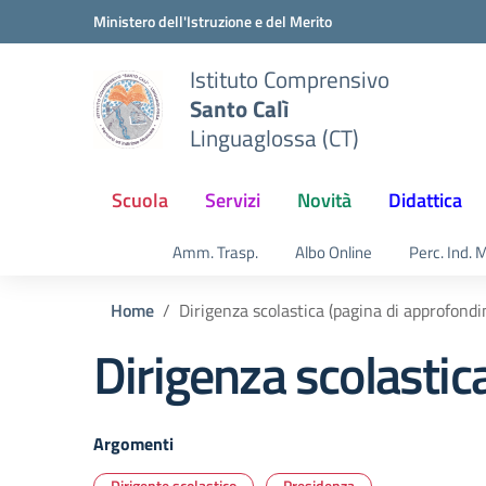
Vai ai contenuti
Vai al menu di navigazione
Vai al footer
Ministero dell'Istruzione e del Merito
Istituto Comprensivo
Santo Calì
Linguaglossa (CT)
Scuola
Servizi
Novità
Didattica
Amm. Trasp.
Albo Online
Perc. Ind. 
Home
Dirigenza scolastica (pagina di approfond
Dirigenza scolastic
Argomenti
Dirigente scolastico
Presidenza