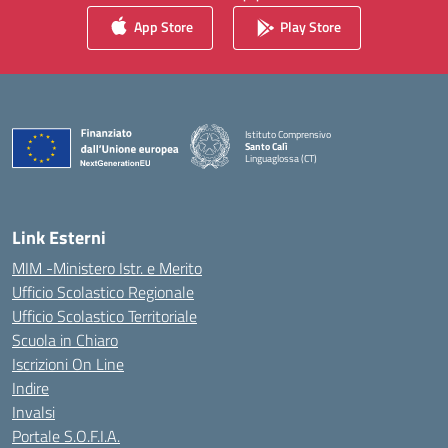
App Store
Play Store
Istituto Comprensivo
Santo Calì
Linguaglossa (CT)
— Visita la pagina iniziale della scuola
Link Esterni
MIM -Ministero Istr. e Merito
Ufficio Scolastico Regionale
Ufficio Scolastico Territoriale
Scuola in Chiaro
Iscrizioni On Line
Indire
Invalsi
Portale S.O.F.I.A.