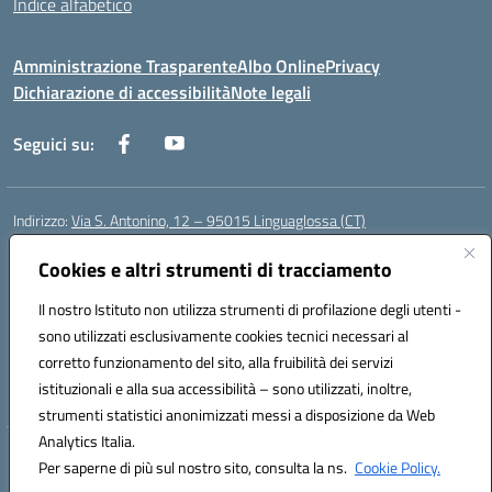
Indice alfabetico
Amministrazione Trasparente
Albo Online
Privacy
Dichiarazione di accessibilità
Note legali
Seguici su:
Indirizzo:
Via S. Antonino, 12 – 95015 Linguaglossa (CT)
Centralino:
095 643051
Email:
ctic83200r@istruzione.it
Posta elettronica certificata (PEC):
Cookies e altri strumenti di tracciamento
ctic83200r@pec.istruzione.it
Codice fiscale: 83002470876
Il nostro Istituto non utilizza strumenti di profilazione degli utenti -
Codice meccanografico:
CTIC83200R
sono utilizzati esclusivamente cookies tecnici necessari al
Codice Indice delle Pubbliche Amministrazioni (IPA): istsc_CTIC83200R
corretto funzionamento del sito, alla fruibilità dei servizi
Codice unico di fatturazione (CUF): UF7TEB
istituzionali e alla sua accessibilità – sono utilizzati, inoltre,
strumenti statistici anonimizzati messi a disposizione da Web
Analytics Italia.
Hosting & Powered by 3D Solution S.r.l.
Per saperne di più sul nostro sito, consulta la ns.
Cookie Policy.
Concept & Design by Designers Italia