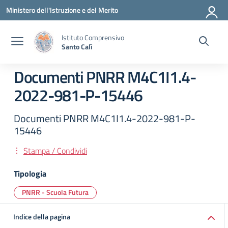
Vai ai contenuti
Vai al menu di navigazione
Vai al footer
Ministero dell'Istruzione e del Merito
Istituto Comprensivo
Santo Calì
Documenti PNRR M4C1I1.4-
2022-981-P-15446
Documenti PNRR M4C1I1.4-2022-981-P-
15446
Stampa / Condividi
Tipologia
PNRR - Scuola Futura
Indice della pagina