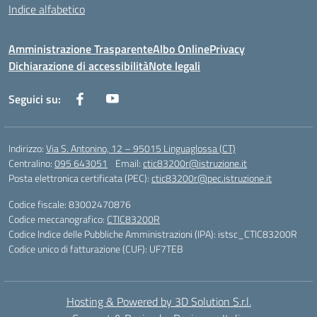
Indice alfabetico
Amministrazione Trasparente
Albo Online
Privacy
Dichiarazione di accessibilità
Note legali
Seguici su:
Indirizzo:
Via S. Antonino, 12 – 95015 Linguaglossa (CT)
Centralino:
095 643051
Email:
ctic83200r@istruzione.it
Posta elettronica certificata (PEC):
ctic83200r@pec.istruzione.it
Codice fiscale: 83002470876
Codice meccanografico:
CTIC83200R
Codice Indice delle Pubbliche Amministrazioni (IPA): istsc_CTIC83200R
Codice unico di fatturazione (CUF): UF7TEB
Hosting & Powered by 3D Solution S.r.l.