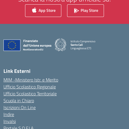
App Store
Play Store
Istituto Comprensivo
Santo Calì
Linguaglossa (CT)
— Visita la pagina iniziale della scuola
Link Esterni
MIM -Ministero Istr. e Merito
Ufficio Scolastico Regionale
Ufficio Scolastico Territoriale
Scuola in Chiaro
Iscrizioni On Line
Indire
Invalsi
Portale S.O.F.I.A.