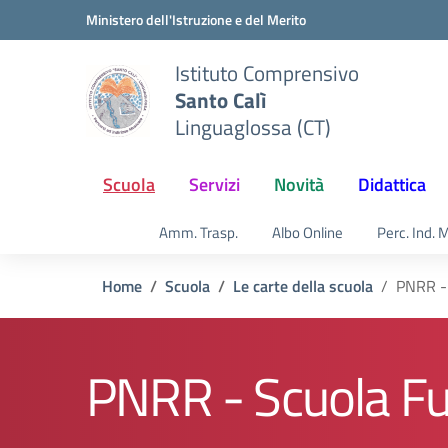
Vai ai contenuti
Vai al menu di navigazione
Vai al footer
Ministero dell'Istruzione e del Merito
Istituto Comprensivo
Santo Calì
Linguaglossa (CT)
Scuola
Servizi
Novità
Didattica
Amm. Trasp.
Albo Online
Perc. Ind. 
Home
Scuola
Le carte della scuola
PNRR -
PNRR - Scuola Fu