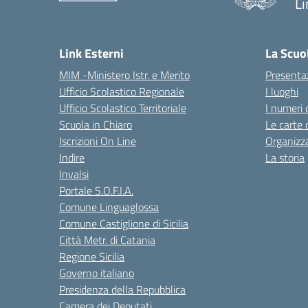
Li
— 
Link Esterni
La Scuo
MIM -Ministero Istr. e Merito
Presenta
Ufficio Scolastico Regionale
I luoghi
Ufficio Scolastico Territoriale
I numeri 
Scuola in Chiaro
Le carte 
Iscrizioni On Line
Organizz
Indire
La storia
Invalsi
Portale S.O.F.I.A.
Comune Linguaglossa
Comune Castiglione di Sicilia
Città Metr. di Catania
Regione Sicilia
Governo italiano
Presidenza della Repubblica
Camera dei Deputati