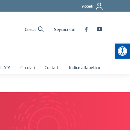
Accedi
Cerca
Seguici su:
Apr
t. ATA
Circolari
Contatti
Indice alfabetico