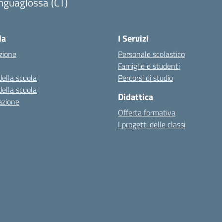
nguaglossa (CT)
Visita la pagina iniziale della scuola
la
I Servizi
zione
Personale scolastico
Famiglie e studenti
della scuola
Percorsi di studio
della scuola
Didattica
azione
Offerta formativa
I progetti delle classi