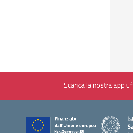
Scarica la nostra app uff
Is
Sa