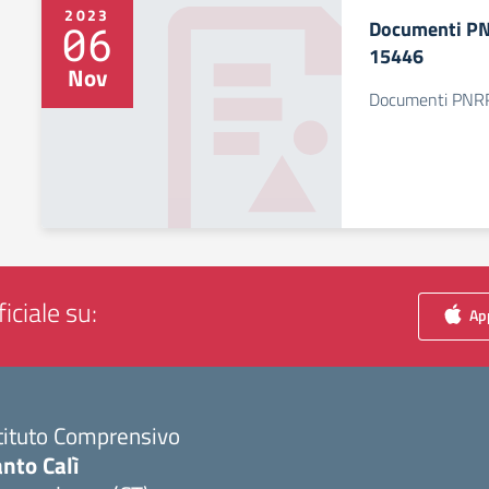
2023
Documenti P
06
15446
Nov
Documenti PNR
iciale su:
App
tituto Comprensivo
nto Calì