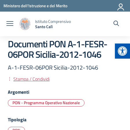
Vai ai contenuti
Vai al menu di navigazione
Vai al footer
Ministero dell'Istruzione e del Merito
Istituto Comprensivo
Santo Calì
Documenti PON A-1-FESR-
Apr
06POR Sicilia-2012-1046
A-1-FESR-06POR Sicilia-2012-1046
Stampa / Condividi
Argomenti
PON - Programma Operativo Nazionale
Tipologia