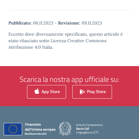
Pubblicato:
06.11.2023
-
Revisione:
09.11.2023
Eccetto dove diversamente specificato, questo articolo è
stato rilasciato sotto Licenza Creative Commons
Attribuzione 4.0 Italia.
Scarica la nostra app ufficiale su:
App Store
Play Store
Istituto Comprensivo
Santo Calì
Linguaglossa (CT)
— Visita la pagina iniziale della scuola