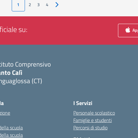
1
2
3
4
Pagina successiva
iciale su:
App
tituto Comprensivo
nto Calì
nguaglossa (CT)
Visita la pagina iniziale della scuola
la
I Servizi
zione
Personale scolastico
Famiglie e studenti
della scuola
Percorsi di studio
della scuola