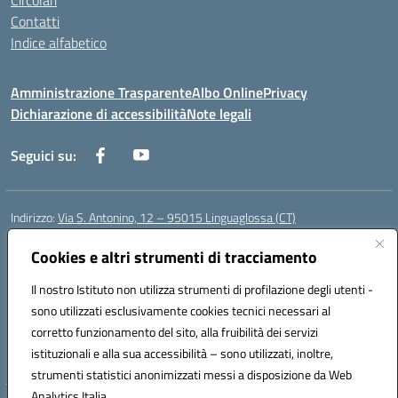
Circolari
Contatti
Indice alfabetico
Amministrazione Trasparente
Albo Online
Privacy
Dichiarazione di accessibilità
Note legali
Seguici su:
Indirizzo:
Via S. Antonino, 12 – 95015 Linguaglossa (CT)
Centralino:
095 643051
Email:
ctic83200r@istruzione.it
Posta elettronica certificata (PEC):
Cookies e altri strumenti di tracciamento
ctic83200r@pec.istruzione.it
Codice fiscale: 83002470876
Il nostro Istituto non utilizza strumenti di profilazione degli utenti -
Codice meccanografico:
CTIC83200R
sono utilizzati esclusivamente cookies tecnici necessari al
Codice Indice delle Pubbliche Amministrazioni (IPA): istsc_CTIC83200R
corretto funzionamento del sito, alla fruibilità dei servizi
Codice unico di fatturazione (CUF): UF7TEB
istituzionali e alla sua accessibilità – sono utilizzati, inoltre,
strumenti statistici anonimizzati messi a disposizione da Web
Analytics Italia.