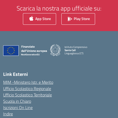
Scarica la nostra app ufficiale su:
App Store
Play Store
Istituto Comprensivo
Santo Calì
Linguaglossa (CT)
— Visita la pagina iniziale della scuola
Link Esterni
MIM -Ministero Istr. e Merito
Ufficio Scolastico Regionale
Ufficio Scolastico Territoriale
Scuola in Chiaro
Iscrizioni On Line
Indire