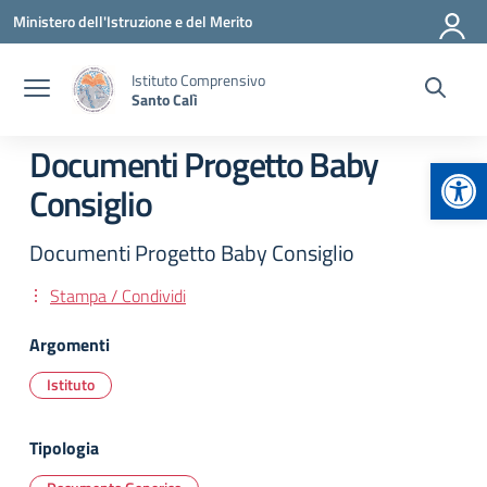
Vai ai contenuti
Vai al menu di navigazione
Vai al footer
Ministero dell'Istruzione e del Merito
Istituto Comprensivo
Santo Calì
Documenti Progetto Baby
Apr
Consiglio
Documenti Progetto Baby Consiglio
Stampa / Condividi
Argomenti
Istituto
Tipologia