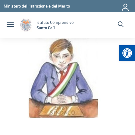
Vai ai contenuti
Vai al menu di navigazione
Vai al footer
Ministero dell'Istruzione e del Merito
Istituto Comprensivo
Santo Calì
Apr