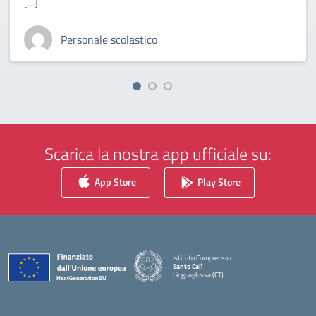
[…]
Personale scolastico
Scarica la nostra app ufficiale su:
App Store
Play Store
Istituto Comprensivo
Santo Calì
Linguaglossa (CT)
— Visita la pagina iniziale della scuola