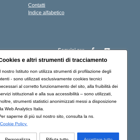
Contatti
Indice alfabetico
Seguici su:
Cookies e altri strumenti di tracciamento
Il nostro Istituto non utilizza strumenti di profilazione degli
c83200r@pec.istruzione.it
utenti - sono utilizzati esclusivamente cookies tecnici
necessari al corretto funzionamento del sito, alla fruibilità dei
servizi istituzionali e alla sua accessibilità – sono utilizzati,
inoltre, strumenti statistici anonimizzati messi a disposizione
R
da Web Analytics Italia.
Per saperne di più sul nostro sito, consulta la ns.
Cookie Policy.
Personalizza
Rifiuta tutto
Accettare tutto