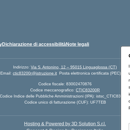
y
Dichiarazione di accessibilità
Note legali
Indirizzo:
Via S. Antonino, 12 – 95015 Linguaglossa (CT)
Email:
ctic83200r@istruzione.it
Posta elettronica certificata (PEC):
cti
Codice fiscale: 83002470876
Codice meccanografico:
CTIC83200R
Codice Indice delle Pubbliche Amministrazioni (IPA): istsc_CTIC83200
Codice unico di fatturazione (CUF): UF7TEB
Hosting & Powered by 3D Solution S.r.l.