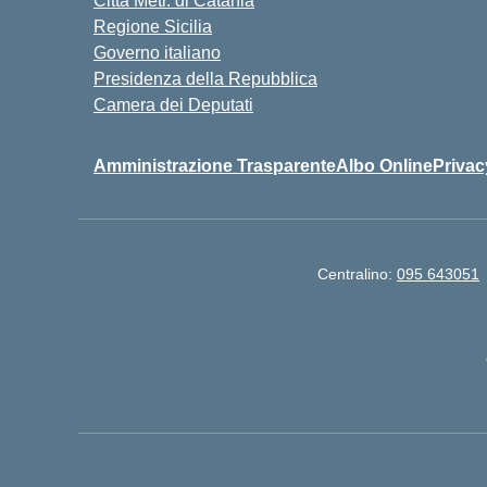
Città Metr. di Catania
Regione Sicilia
Governo italiano
Presidenza della Repubblica
Camera dei Deputati
Amministrazione Trasparente
Albo Online
Privac
Centralino:
095 643051