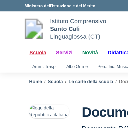
Vai ai contenuti
Vai al menu di navigazione
Vai al footer
Ministero dell'Istruzione e del Merito
Istituto Comprensivo
Santo Calì
Linguaglossa (CT)
Scuola
Servizi
Novità
Didattic
Amm. Trasp.
Albo Online
Perc. Ind. Music
Home
Scuola
Le carte della scuola
Doc
Docum