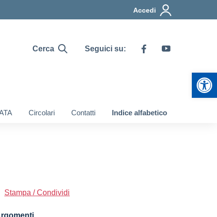
Accedi
Cerca
Seguici su:
Apr
 ATA
Circolari
Contatti
Indice alfabetico
Stampa / Condividi
rgomenti