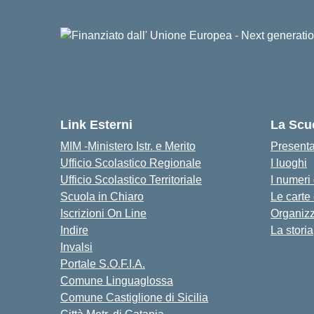
Link Esterni
La Scu
MIM -Ministero Istr. e Merito
Present
Ufficio Scolastico Regionale
I luoghi
Ufficio Scolastico Territoriale
I numeri
Scuola in Chiaro
Le carte
Iscrizioni On Line
Organiz
Indire
La storia
Invalsi
Portale S.O.F.I.A.
Comune Linguaglossa
Comune Castiglione di Sicilia