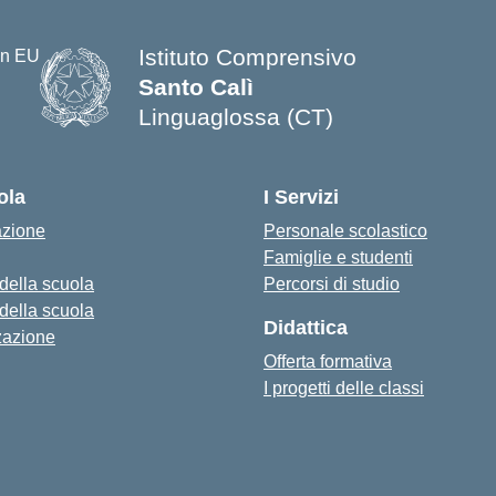
Istituto Comprensivo
Santo Calì
Linguaglossa (CT)
— Visita la pagina iniziale della s
ola
I Servizi
azione
Personale scolastico
Famiglie e studenti
 della scuola
Percorsi di studio
 della scuola
Didattica
zazione
Offerta formativa
I progetti delle classi