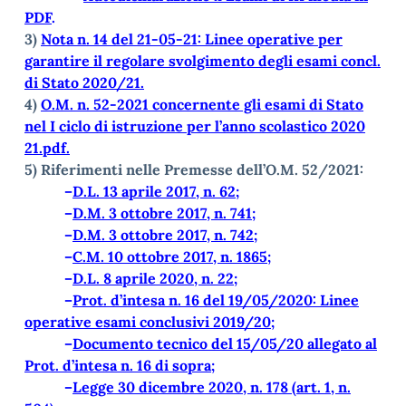
PDF
.
3)
Nota n. 14 del 21-05-21: Linee operative per
garantire il regolare svolgimento degli esami concl.
di Stato 2020/21.
4)
O.M. n. 52-2021 concernente gli esami di Stato
nel I ciclo di istruzione per l’anno scolastico 2020
21.pdf.
5)
Riferimenti nelle Premesse dell’O.M. 52/2021:
–
D.L. 13 aprile 2017, n. 62
;
–
D.M. 3 ottobre 2017, n. 741
;
–
D.M. 3 ottobre 2017, n. 742
;
–
C.M. 10 ottobre 2017, n. 1865
;
–
D.L. 8 aprile 2020, n. 22
;
–
Prot. d’intesa n. 16 del 19/05/2020: Linee
operative esami conclusivi 2019/20
;
–
Documento tecnico del 15/05/20 allegato al
Prot. d’intesa n. 16 di sopra
;
–
Legge 30 dicembre 2020, n. 178 (art. 1, n.