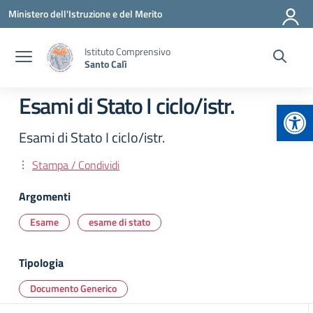
Vai ai contenuti
Vai al menu di navigazione
Vai al footer
Ministero dell'Istruzione e del Merito
Istituto Comprensivo
Santo Calì
Esami di Stato I ciclo/istr.
Apr
Esami di Stato I ciclo/istr.
Stampa / Condividi
Argomenti
Esame
esame di stato
Tipologia
Documento Generico