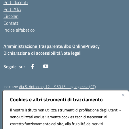
Port. docenti
Port. ATA
Circolari
Contatti
Indice alfabetico
Amministrazione Trasparente
Albo Online
Privacy
Dichiarazione di accessibilità
Note legali
Seguici su:
Indirizzo:
Via S. Antonino, 12 – 95015 Linguaglossa (CT)
Centralino:
095 643051
Email:
ctic83200r@istruzione.it
Posta elettronica certificata (PEC):
ctic83200r@pec.istruzione.it
Cookies e altri strumenti di tracciamento
Codice fiscale: 83002470876
Il nostro Istituto non utilizza strumenti di profilazione degli utenti -
Codice meccanografico:
CTIC83200R
sono utilizzati esclusivamente cookies tecnici necessari al
Codice Indice delle Pubbliche Amministrazioni (IPA): istsc_CTIC83200R
corretto funzionamento del sito, alla fruibilità dei servizi
Codice unico di fatturazione (CUF): UF7TEB