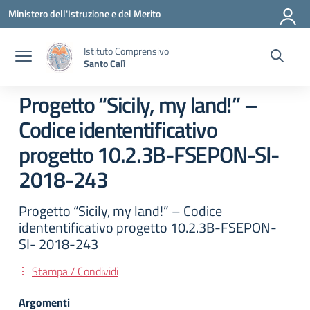
Vai ai contenuti
Vai al menu di navigazione
Vai al footer
Ministero dell'Istruzione e del Merito
Istituto Comprensivo
Santo Calì
Progetto “Sicily, my land!” –
Codice idententificativo
progetto 10.2.3B-FSEPON-SI-
2018-243
Progetto “Sicily, my land!” – Codice
idententificativo progetto 10.2.3B-FSEPON-
SI- 2018-243
Stampa / Condividi
Argomenti